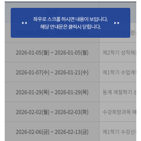
일정
2026-01-02(금) ~ 2026-01-02(금)
제2학기 성적정정
2026-01-05(월) ~ 2026-01-05(월)
제2학기 성적제출
2026-01-07(수) ~ 2026-01-21(수)
제1학기 수업계획
2026-01-29(목) ~ 2026-01-29(목)
동계 계절학기 성
2026-02-02(월) ~ 2026-02-03(화)
수강희망과목 예
2026-02-06(금) ~ 2026-02-13(금)
제1학기 수강신청(학년별